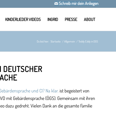
Schreib mir dein Anliegen
KINDERLIEDER VIDEOS
INGRID
PRESSE
ABOUT
Du bist hier:
Startseite
/
Allgemein
/
Teddy Eddy in DGS
N DEUTSCHER
ACHE
Gebärdensprache und CI? Na klar.
ist begeistert von
VD mit Gebärdensprache (ÖGS). Gemeinsam mit ihren
deo dazu gedreht. Vielen Dank an die gesamte Familie