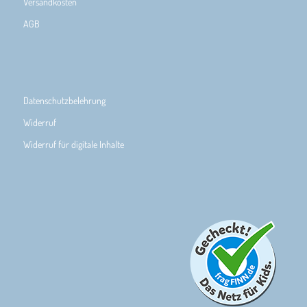
Versandkosten
AGB
Datenschutzbelehrung
Widerruf
Widerruf für digitale Inhalte